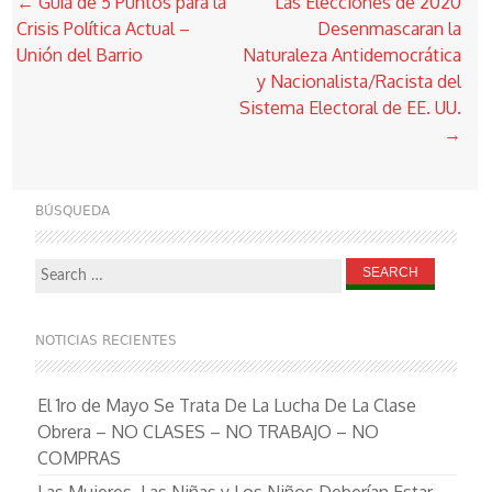
Post
←
Guía de 5 Puntos para la
Las Elecciones de 2020
navigation
Crisis Política Actual –
Desenmascaran la
Unión del Barrio
Naturaleza Antidemocrática
y Nacionalista/Racista del
Sistema Electoral de EE. UU.
→
BÚSQUEDA
Search
for:
NOTICIAS RECIENTES
El 1ro de Mayo Se Trata De La Lucha De La Clase
Obrera – NO CLASES – NO TRABAJO – NO
COMPRAS
Las Mujeres, Las Niñas y Los Niños Deberían Estar