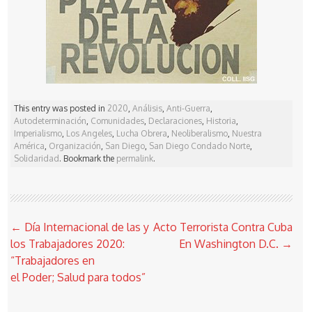
This entry was posted in
2020
,
Análisis
,
Anti-Guerra
,
Autodeterminación
,
Comunidades
,
Declaraciones
,
Historia
,
Imperialismo
,
Los Angeles
,
Lucha Obrera
,
Neoliberalismo
,
Nuestra
América
,
Organización
,
San Diego
,
San Diego Condado Norte
,
Solidaridad
. Bookmark the
permalink
.
Post
←
Día Internacional de las y
Acto Terrorista Contra Cuba
navigation
los Trabajadores 2020:
En Washington D.C.
→
“Trabajadores en
el Poder; Salud para todos”