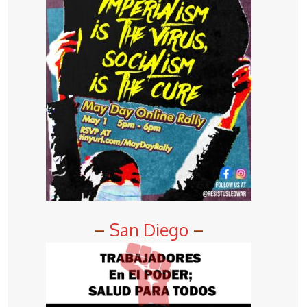
–
San Diego
–